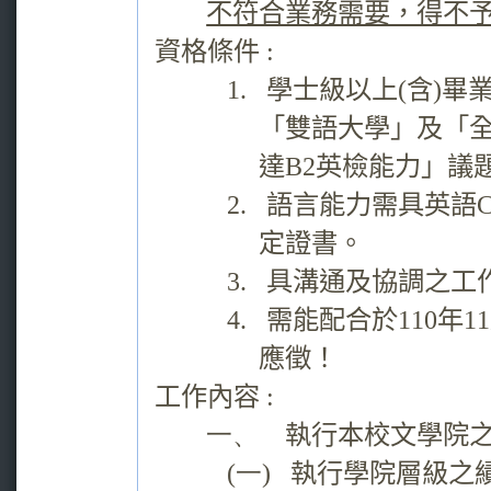
不符合業務需要，得不
資格條件
:
1.
學士級以上
(
含
)
畢
「雙語大學」及「
達
B2
英檢能力」議
2.
語言能力需具英語
定證書。
3.
具溝通及協調之工
4.
需能配合於
110
年
11
應徵！
工作內容
:
一、
執行本校文學院
(一)
執行學院層級之