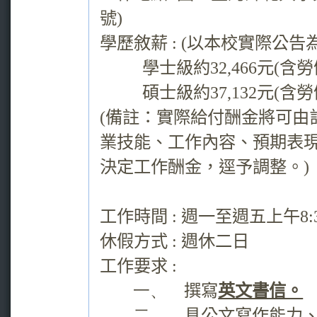
號
)
學歷敘薪
: (
以本校實際公告
學士級約
32,466
元
(
含勞
碩士級約
37,132
元
(
含勞
(
備註：實際給付酬金將可由
業技能、工作內容、預期表現
決定工作酬金，逕予調整。
)
工作時間
:
週一至週五上午
8:
休假方式
:
週休二日
工作要求
:
一、
撰寫
英文書信。
二、
具公文寫作能力