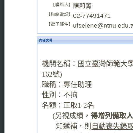
【聯絡人】
陳莉菁
【聯絡電話】
02-77491471
【電子郵件】
ufselene@ntnu.edu.
內容說明
機關名稱：國立臺灣師範大
162
號
)
職稱：專任助理
性別：不拘
名額：正取
1-2
名
(
另視成績，
得增列備取
知遞補，則
自動喪失錄