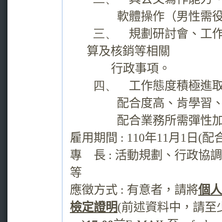
軟體操作（男性需
三、
規劃研討會、工
算及核銷等相關
行政事項。
四、
工作態度積極進
配合度高、肯學習
配合業務所需彈性
雇用期間
: 110
年
11
月
1
日
(
配
專
長
:
活動規劃、行政協調
等
應徵方式
:
有意者，請將
個人
檢定證明
(
前述資料中，請至