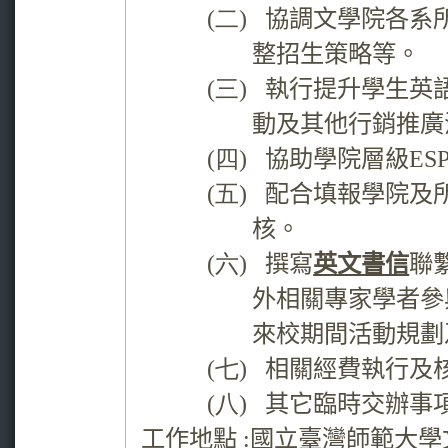
(二)
協調文學院各系
整招生策略等。
(三)
執行提升學生英
動及其他行銷推廣
(四)
協助學院層級
ES
(五)
配合填報學院及
核。
(六)
撰寫
英文書信
聯
外相關專家學者參
來校期間活動規劃
(七)
相關經費執行及
(八)
其它臨時交辦事
工作地點
:
國立臺灣師範大學