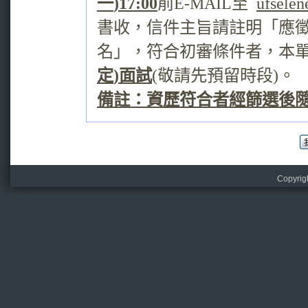
一
)17:00
前
E-MAIL
至
ufsele
書收，信件主旨請註明「應
名」，符合初審條件者，本
定
)
面試
(
敬請先預留時段
)
。
備註：資歷符合者經篩選後
Copyr